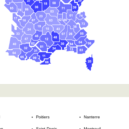
l
Poitiers
Nanterre
on
Saint-Denis
Montreuil