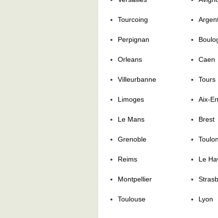
Tourcoing
Argent
Perpignan
Boulo
Orleans
Caen
Villeurbanne
Tours
Limoges
Aix-E
Le Mans
Brest
Grenoble
Toulo
Reims
Le Ha
Montpellier
Stras
Toulouse
Lyon