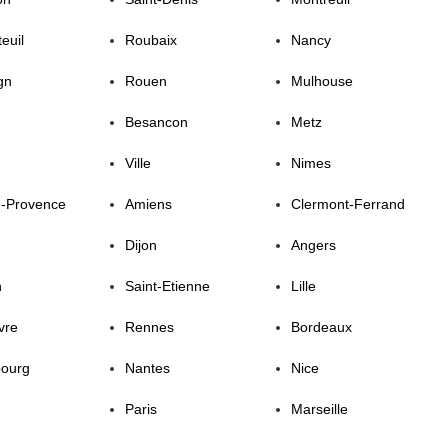
euil
Roubaix
Nancy
gn
Rouen
Mulhouse
Besancon
Metz
Ville
Nimes
n-Provence
Amiens
Clermont-Ferrand
Dijon
Angers
n
Saint-Etienne
Lille
vre
Rennes
Bordeaux
bourg
Nantes
Nice
Paris
Marseille