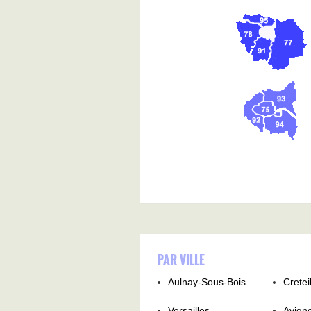
PAR VILLE
Aulnay-Sous-Bois
Cretei
Versailles
Avign